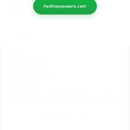
Разблокировать сайт
Кастрюли 200 л.
Назад
Контакты
+7 (999) 554-50-12
E-mail
b-vector77@yandex.ru
Адрес склада
МО г. Мытищи, пос. Мебельной фабрики, ул Труда д. 2